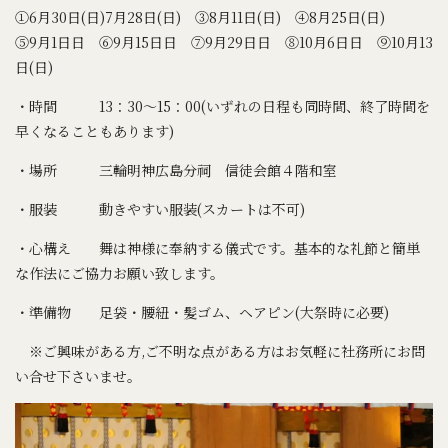
①6月30日(日)7月28日(日) ③8月11日(日) ④8月25日(日)
⑤9月1日日 ⑥9月15日日 ⑦9月29日日 ⑧10月6日日 ⑨10月13
日(日)
・時間 13：30～15：00(いずれの日程も同時間、終了時間を
早くなることもあります)
・場所 三輪明神広島分祠 信徒会館４階和室
・服装 動きやすい服装(スカートは不可)
・心構え 舞は神様に奉納する儀式です。基本的な礼節と簡単
な作法にご協力お願い致します。
・準備物 足袋・腰紐・髪ゴム、ヘアピン(大祭時に必要)
※ご興味がある方,ご不明な点がある方はお気軽に社務所にお問
い合せ下さいませ。