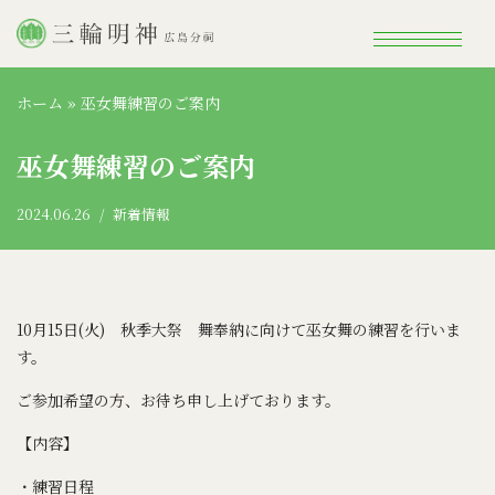
コ
ン
ホーム
»
巫女舞練習のご案内
テ
ン
巫女舞練習のご案内
ツ
へ
2024.06.26
新着情報
ス
キ
ッ
プ
10月15日(火) 秋季大祭 舞奉納に向けて巫女舞の練習を行いま
す。
ご参加希望の方、お待ち申し上げております。
【内容】
・練習日程